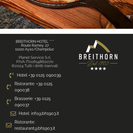
BREITHORN HOTEL ****
Route Ramey, 27
11020 Ayas/Champoluc
Planet Service S.r.l.
P.IVA IT00614860070
©2024 Tutti i diritti riservati
Hotel +39 0125 090039
Ristorante: +39 0125
090038
Brasserie: +39 0125
090037
Hotel: info@bh1903.it
Ristorante:
restaurant@bh1903.it