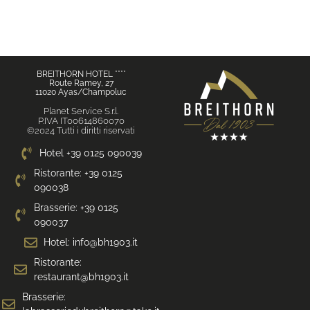
BREITHORN HOTEL ****
Route Ramey, 27
11020 Ayas/Champoluc
Planet Service S.r.l.
P.IVA IT00614860070
©2024 Tutti i diritti riservati
Hotel +39 0125 090039
Ristorante: +39 0125
090038
Brasserie: +39 0125
090037
Hotel: info@bh1903.it
Ristorante:
restaurant@bh1903.it
Brasserie: