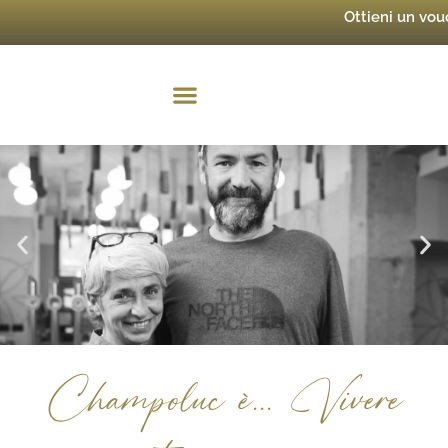
Ottieni un vo
Champoluc è... Vivere