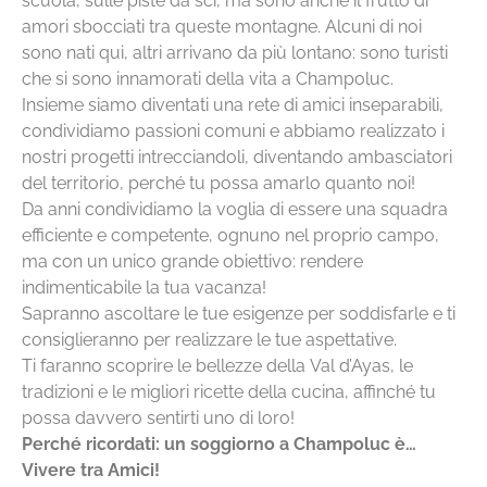
scuola, sulle piste da sci, ma sono anche il frutto di
amori sbocciati tra queste montagne. Alcuni di noi
sono nati qui, altri arrivano da più lontano: sono turisti
che si sono innamorati della vita a Champoluc.
Insieme siamo diventati una rete di amici inseparabili,
condividiamo passioni comuni e abbiamo realizzato i
nostri progetti intrecciandoli, diventando ambasciatori
del territorio, perché tu possa amarlo quanto noi!
Da anni condividiamo la voglia di essere una squadra
efficiente e competente, ognuno nel proprio campo,
ma con un unico grande obiettivo: rendere
indimenticabile la tua vacanza!
Sapranno ascoltare le tue esigenze per soddisfarle e ti
consiglieranno per realizzare le tue aspettative.
Ti faranno scoprire le bellezze della Val d’Ayas, le
tradizioni e le migliori ricette della cucina, affinché tu
possa davvero sentirti uno di loro!
Perché ricordati: un soggiorno a Champoluc è…
Vivere tra Amici!