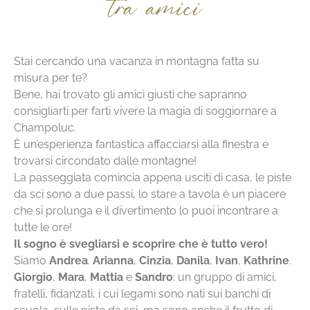
tra amici
Arianna e Giorgio
Mara e Sandro
Cinzia e Andrea
Katrine e Ivan
Mattia
Danila
Arianna e Giorgio
Mara e Sandro
Cinzia e Andrea
Katrine e Ivan
Mattia
Danila
Arianna e Giorgio
Mara e Sandro
Cinzia e Andrea
Katrine e Ivan
Mattia
Danila
Stai cercando una vacanza in montagna fatta su
misura per te?
Bene, hai trovato gli amici giusti che sapranno
consigliarti per farti vivere la magia di soggiornare a
Champoluc.
È un’esperienza fantastica affacciarsi alla finestra e
trovarsi circondato dalle montagne!
La passeggiata comincia appena usciti di casa, le piste
da sci sono a due passi, lo stare a tavola è un piacere
che si prolunga e il divertimento lo puoi incontrare a
tutte le ore!
Il sogno è svegliarsi e scoprire che è tutto vero!
Siamo
Andrea
.
Arianna
,
Cinzia
,
Danila
,
Ivan
,
Kathrine
.
Giorgio
,
Mara
,
Mattia
e
Sandro
: un gruppo di amici,
fratelli, fidanzati, i cui legami sono nati sui banchi di