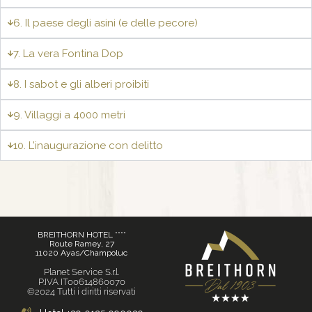
6. Il paese degli asini (e delle pecore)
7. La vera Fontina Dop
8. I sabot e gli alberi proibiti
9. Villaggi a 4000 metri
10. L’inaugurazione con delitto
BREITHORN HOTEL ****
Route Ramey, 27
11020 Ayas/Champoluc
Planet Service S.r.l.
P.IVA IT00614860070
©2024 Tutti i diritti riservati