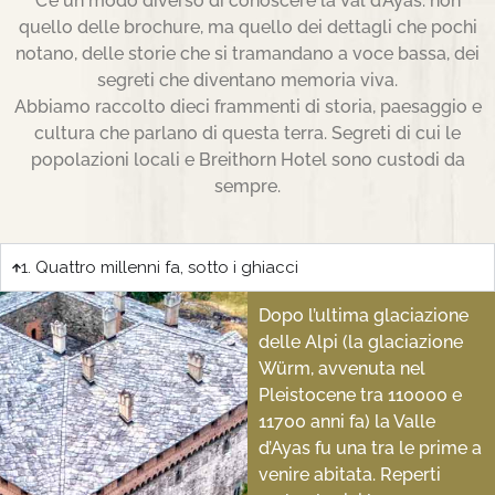
C’è un modo diverso di conoscere la Val d’Ayas: non
quello delle brochure, ma quello dei dettagli che pochi
notano, delle storie che si tramandano a voce bassa, dei
segreti che diventano memoria viva.
Abbiamo raccolto dieci frammenti di storia, paesaggio e
cultura che parlano di questa terra. Segreti di cui le
popolazioni locali e Breithorn Hotel sono custodi da
sempre.
1. Quattro millenni fa, sotto i ghiacci
Dopo l’ultima glaciazione
delle Alpi (la glaciazione
Würm, avvenuta nel
Pleistocene tra 110000 e
11700 anni fa) la Valle
d’Ayas fu una tra le prime a
venire abitata. Reperti