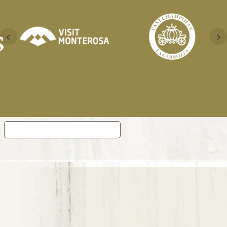
‹
›
Informativa sulla raccolta