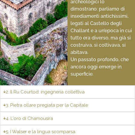
archeologici lo
dimostrano: parliamo di
insediamenti antichissimi,
legati al Castello degli
Challant e a un’epoca in cui
tutto era diverso, ma già si
costruiva, si coltivava, si
abitava.
Un passato profondo, che
ancora oggi emerge in
superficie.
2. Il Ru Courtod: ingegneria collettiva
3. Pietra ollare pregiata per la Capitale
4. L'oro di Chamousira
5. I Walser e la lingua scomparsa