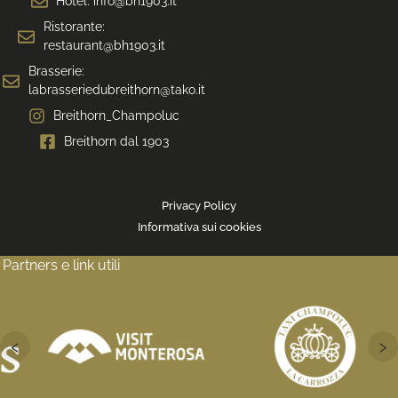
Hotel: info@bh1903.it
Ristorante:
restaurant@bh1903.it
Brasserie:
labrasseriedubreithorn@tako.it
Breithorn_Champoluc
Breithorn dal 1903
Privacy Policy
Informativa sui cookies
Partners e link utili
‹
›