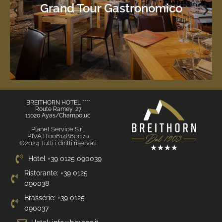
180 €
Grand Tour Gastronomico
suoi sapori?
racconto della nostra terra, della sua anima viva e dei
Quattro cene, quattro luoghi: sei pronto a scoprire il
Grand Tour Gastronomico
BREITHORN HOTEL ****
Route Ramey, 27
11020 Ayas/Champoluc
Planet Service S.r.l.
P.IVA IT00614860070
©2024 Tutti i diritti riservati
Hotel +39 0125 090039
Ristorante: +39 0125
090038
Brasserie: +39 0125
090037