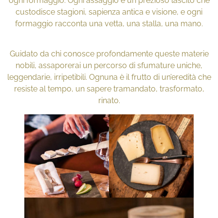
ogni formaggio. Ogni assaggio è un prezioso lascito che
custodisce stagioni, sapienza antica e visione, e ogni
formaggio racconta una vetta, una stalla, una mano.
Guidato da chi conosce profondamente queste materie
nobili, assaporerai un percorso di sfumature uniche,
leggendarie, irripetibili. Ognuna è il frutto di un’eredità che
resiste al tempo, un sapere tramandato, trasformato,
rinato.