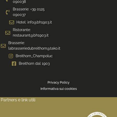
090038
Brasserie: +39 0125
090037
Hotel: info@bh1903.it
Ristorante:
restaurant@bh1903.it
Brasserie:
labrasseriedubreithorn@tako.it
Breithorn_Champoluc
Breithorn dal 1903
Privacy Policy
Informativa sui cookies
Partners e link utili