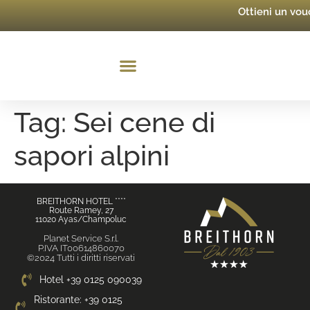
Ottieni un vo
Tag:
Sei cene di
sapori alpini
BREITHORN HOTEL ****
Route Ramey, 27
11020 Ayas/Champoluc
Planet Service S.r.l.
P.IVA IT00614860070
©2024 Tutti i diritti riservati
Hotel +39 0125 090039
Ristorante: +39 0125