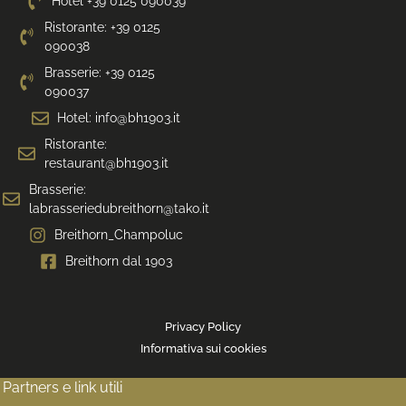
Hotel +39 0125 090039
Ristorante: +39 0125
090038
Brasserie: +39 0125
090037
Hotel: info@bh1903.it
Ristorante:
restaurant@bh1903.it
Brasserie:
labrasseriedubreithorn@tako.it
Breithorn_Champoluc
Breithorn dal 1903
Privacy Policy
Informativa sui cookies
Partners e link utili