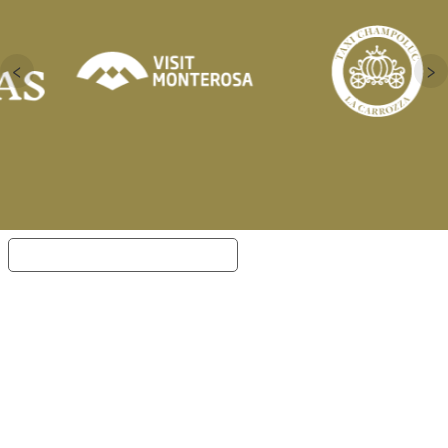
‹
›
Informativa sulla raccolta