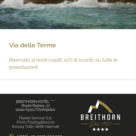
Via delle Terme
Riservato ai nostri ospiti: 10% di sconto su tutte le
prenotazioni!
BREITHORN HOTEL ****
Route Ramey, 27
11020 Ayas/Champoluc
Planet Service S.r.l.
P.IVA IT00614860070
©2024 Tutti i diritti riservati