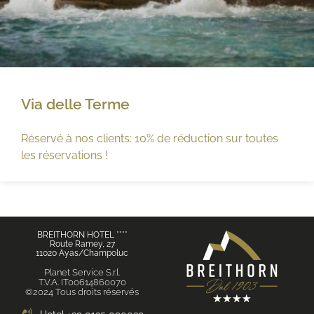
Via delle Terme
Réservé à nos clients: 10% de réduction sur toutes
les réservations !
BREITHORN HOTEL ****
Route Ramey, 27
11020 Ayas/Champoluc
Planet Service S.r.l.
T.V.A. IT00614860070
©2024 Tous droits réservés