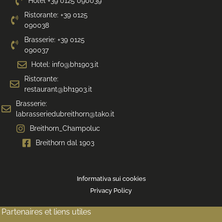
Hotel +39 0125 090039
Ristorante: +39 0125
090038
Brasserie: +39 0125
090037
Hotel: info@bh1903.it
Ristorante:
restaurant@bh1903.it
Brasserie:
labrasseriedubreithorn@tako.it
Breithorn_Champoluc
Breithorn dal 1903
Informativa sui cookies
Privacy Policy
Partenaires et liens utiles