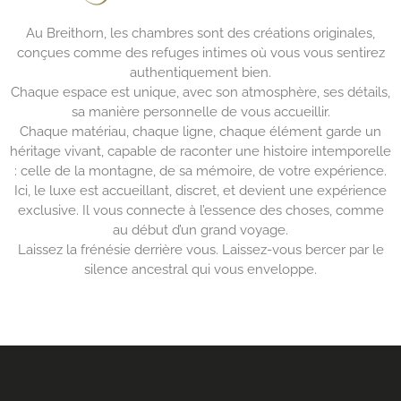
Au Breithorn, les chambres sont des créations originales,
conçues comme des refuges intimes où vous vous sentirez
authentiquement bien.
Chaque espace est unique, avec son atmosphère, ses détails,
sa manière personnelle de vous accueillir.
Chaque matériau, chaque ligne, chaque élément garde un
héritage vivant, capable de raconter une histoire intemporelle
: celle de la montagne, de sa mémoire, de votre expérience.
Ici, le luxe est accueillant, discret, et devient une expérience
exclusive. Il vous connecte à l’essence des choses, comme
au début d’un grand voyage.
Laissez la frénésie derrière vous. Laissez-vous bercer par le
silence ancestral qui vous enveloppe.