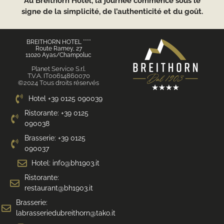
Au Breithorn Hotel, la journée commence sous le
signe de la simplicité, de l’authenticité et du goût.
BREITHORN HOTEL ****
Route Ramey, 27
11020 Ayas/Champoluc
Planet Service S.r.l.
T.V.A. IT00614860070
©2024 Tous droits réservés
Hotel +39 0125 090039
Ristorante: +39 0125
090038
Brasserie: +39 0125
090037
Hotel: info@bh1903.it
Ristorante:
restaurant@bh1903.it
Brasserie:
labrasseriedubreithorn@tako.it