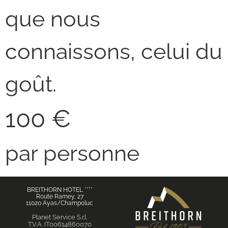
que nous
connaissons, celui du
goût.
100 €
par personne
BREITHORN HOTEL ****
Route Ramey, 27
11020 Ayas/Champoluc
Planet Service S.r.l.
T.V.A. IT00614860070