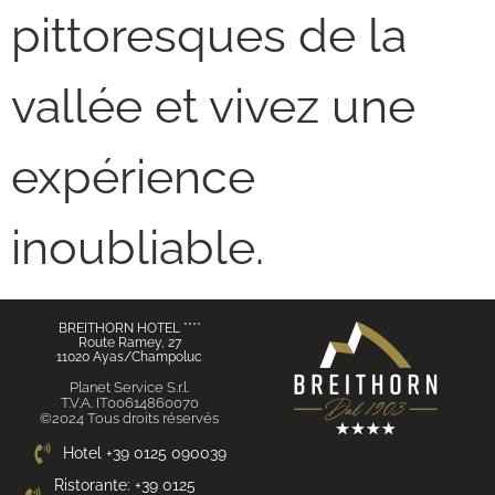
pittoresques de la
vallée et vivez une
expérience
inoubliable.
BREITHORN HOTEL ****
Route Ramey, 27
11020 Ayas/Champoluc
Planet Service S.r.l.
T.V.A. IT00614860070
©2024 Tous droits réservés
Hotel +39 0125 090039
Ristorante: +39 0125