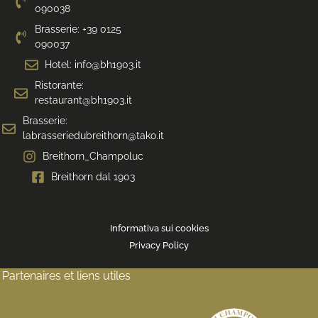
090038
Brasserie: +39 0125
090037
Hotel: info@bh1903.it
Ristorante:
restaurant@bh1903.it
Brasserie:
labrasseriedubreithorn@tako.it
Breithorn_Champoluc
Breithorn dal 1903
Informativa sui cookies
Privacy Policy
Partenaires et liens utiles