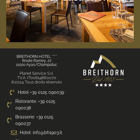
vivante et ses saveurs ?
découvrir l'histoire de notre terre, son âme
Quatre dîners, quatre lieux : voulez-vous
Grand Tour Gastronomique
BREITHORN HOTEL ****
Route Ramey, 27
11020 Ayas/Champoluc
Planet Service S.r.l.
T.V.A. IT00614860070
©2024 Tous droits réservés
Hotel +39 0125 090039
Ristorante: +39 0125
090038
Brasserie: +39 0125
090037
Hotel: info@bh1903.it