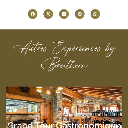
Autres Expériences by
Breithorn
Pour en savoir plus
par personne , boissons non comprises.
180 €
Grand Tour Gastronomique