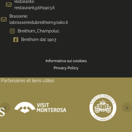
Ristorante:
restaurant@bh1903.it
Brasserie:
labrasseriedubreithorn@tako.it
Breithorn_Champoluc
Breithorn dal 1903
Informativa sui cookies
Privacy Policy
Partenaires et liens utiles
‹
›